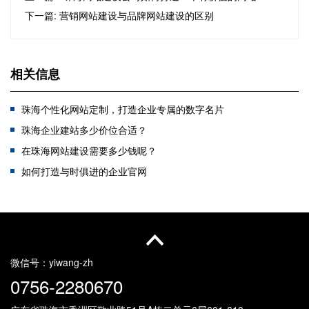
下一篇: 营销网站建设与品牌网站建设的区别
相关信息
珠海个性化网站定制，打造企业专属的数字名片
珠海企业建站多少价位合适？
在珠海网站建设需要多少钱呢？
如何打造与时俱进的企业官网
什么企业适合做珠海小程序开发？
AI写代码时代，你的网站更需要专业团队的"匠心护航"
珠海企业如何找一家靠谱的珠海网站制作公司建站？
解锁信创国产化领域的新时代——珠海国产化网站建设方案
微信号：
yiwang-zh
0756-2280670