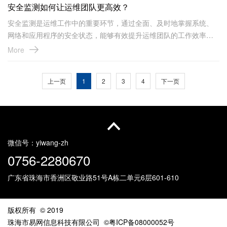
安全监测如何让运维团队更高效？
安全监测是运维工作中的重要环节，通过全面、及时地掌握系统、
网络和应用程序的安全状态，能够有效提升运维团队的工作效率。
以下是安全监测让运维团队高效的几个方面及具体说明：
More
上一页
1
2
3
4
下一页
微信号：
yiwang-zh
0756-2280670
广东省珠海市香洲区敬业路51号
A栋二单元6层601-610
版权所有 © 2019
珠海市易网信息科技有限公司
©粤ICP备08000052号