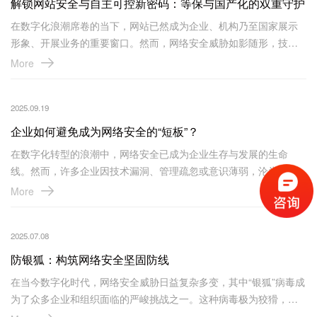
解锁网站安全与自主可控新密码：等保与国产化的双重守护
在数字化浪潮席卷的当下，网站已然成为企业、机构乃至国家展示
形象、开展业务的重要窗口。然而，网络安全威胁如影随形，技术
依赖风险也日益凸显。在这样的大环境下，网站等保和网站国产化
More
犹如两把坚实的盾牌，为网站的安全稳定与自主可控保驾护航。
2025.09.19
企业如何避免成为网络安全的“短板”？
在数字化转型的浪潮中，网络安全已成为企业生存与发展的生命
线。然而，许多企业因技术漏洞、管理疏忽或意识薄弱，沦为网络
攻击的“短板”。如何筑牢安全防线？需从技术、管理、文化三维度构
More
建系统性防御体系。
2025.07.08
防银狐：构筑网络安全坚固防线
在当今数字化时代，网络安全威胁日益复杂多变，其中“银狐”病毒成
为了众多企业和组织面临的严峻挑战之一。这种病毒极为狡猾，擅
长伪装成常用工具，并借助聊天软件广泛传播。其母体文件以及释