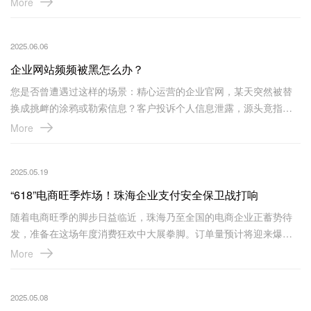
More
放的多个过程文件常常呈现为白色（部分为合法签名，部分无恶意
特征），且不断更新免杀对抗手段，增加了防范难度。
2025.06.06
企业网站频频被黑怎么办？
您是否曾遭遇过这样的场景：精心运营的企业官网，某天突然被替
换成挑衅的涂鸦或勒索信息？客户投诉个人信息泄露，源头竟指向
您的网站数据库？搜索引擎将您的网站标记为“危险站点”，流量瞬间
More
暴跌？服务器因恶意攻击瘫痪数小时，业务中断，损失惨重？
2025.05.19
“618”电商旺季炸场！珠海企业支付安全保卫战打响
随着电商旺季的脚步日益临近，珠海乃至全国的电商企业正蓄势待
发，准备在这场年度消费狂欢中大展拳脚。订单量预计将迎来爆发
式增长，销售额有望再创新高。然而，在这繁荣景象的背后，支付
More
安全问题如同一颗隐藏的“定时炸弹”，可能随时给企业带来重大损
失，支付漏洞时刻威胁着企业的资金安全与品牌形象。
2025.05.08