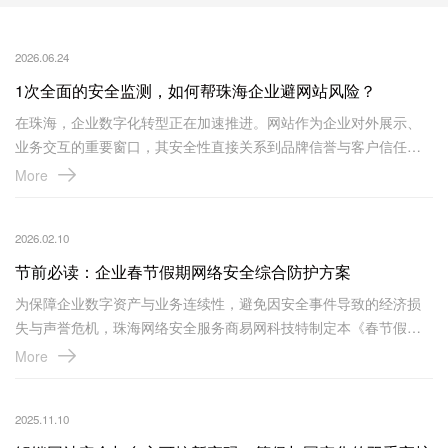
2026.06.24
1次全面的安全监测，如何帮珠海企业避网站风险？
在珠海，企业数字化转型正在加速推进。网站作为企业对外展示、
业务交互的重要窗口，其安全性直接关系到品牌信誉与客户信任。
然而，网站面临的潜在风险往往隐藏在不易察觉的角落——代码深
More
处的“黑链”、页面被悄然篡改、系统漏洞被攻击者盯上。这些风险一
旦爆发，轻则影响网站正常访问，重则可能导致客户信息泄露、品
2026.02.10
牌形象受损。
节前必读：企业春节假期网络安全综合防护方案
为保障企业数字资产与业务连续性，避免因安全事件导致的经济损
失与声誉危机，珠海网络安全服务商易网科技特制定本《春节假期
网络安全综合防护方案》。本方案遵循“预防为主、纵深防御、快速
More
响应”的原则，为企业提供一套系统化、可操作的节前安全行动指
南。
2025.11.10