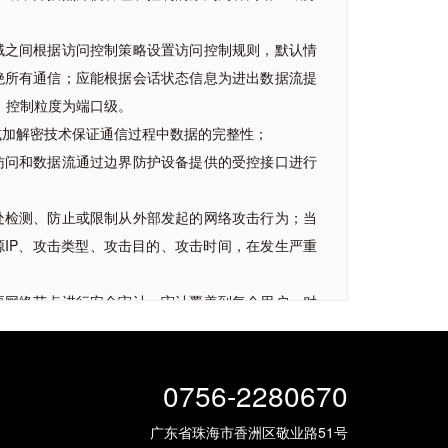
域之间根据访问控制策略设置访问控制规则，默认情
绝所有通信；应能根据会话状态信息为进出数据流提
，控制粒度为端口级。
或加解密技术保证通信过程中数据的完整性；
访问和数据流通过边界防护设备提供的受控接口进行
处检测、防止或限制从外部发起的网络攻击行为；当
IP、攻击类型、攻击目的、攻击时间，在发生严重
要网络节点进行安全审计，审计覆盖到每个用户，对
件进行审计。
0756-2280670
，对网络进行安全域划分；
广东省珠海市香洲区敬业路51号
置访问控制策略，并要求配置到具体的端口；