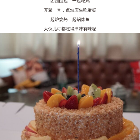
团团围起，一起吃鸡
齐聚一堂，点烛庆生吃蛋糕
起炉烧烤，起锅炸鱼
大伙儿可都吃得津津有味呢