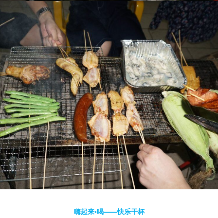
嗨起来•喝——快乐干杯