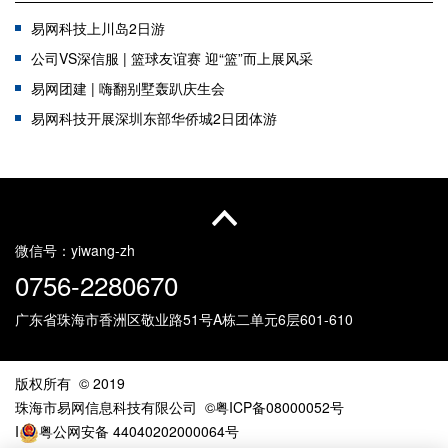
易网科技上川岛2日游
公司VS深信服 | 篮球友谊赛 迎“篮”而上展风采
易网团建 | 嗨翻别墅轰趴庆生会
易网科技开展深圳东部华侨城2日团体游
员工生日会，浓浓温情暖人心
2021公司全体员工团建活动精彩回顾
易网科技 清远2日团体游记
微信号：
yiwang-zh
0756-2280670
广东省珠海市香洲区敬业路51号
A栋二单元6层601-610
版权所有 © 2019
珠海市易网信息科技有限公司
©粤ICP备08000052号
I
粤公网安备 44040202000064号