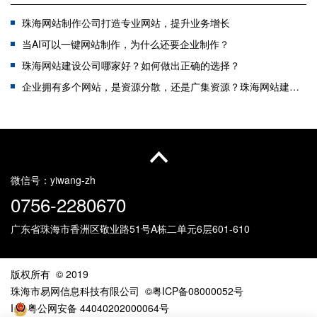
珠海网站制作公司打造专业网站，提升业务增长
当AI可以一键网站制作，为什么还要企业制作？
珠海网站建设公司哪家好？如何做出正确的选择？
企业拥有多个网站，是资源分散，还是广集资源？珠海网站建设公司教您如何选择？
国产化改造一站式服务：赋能企业自主创新与数字化转型
网站建设费用是否值得？收费网站的优势解析
网站国产化如何守住“安全门”
什么企业适合做珠海小程序开发？
微信号：
yiwang-zh
0756-2280670
广东省珠海市香洲区敬业路51号
A栋二单元6层601-610
版权所有 © 2019
珠海市易网信息科技有限公司
©粤ICP备08000052号
I
粤公网安备 44040202000064号