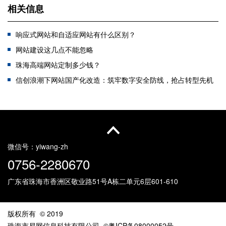
相关信息
响应式网站和自适应网站有什么区别？
网站建设这几点不能忽略
珠海高端网站定制多少钱？
信创浪潮下网站国产化改造：筑牢数字安全防线，抢占转型先机
营销网站建设与品牌网站建设的区别
手机端 vs 电脑端：响应式设计如何拯救你的移动端客户？
网站建设费用是否值得？收费网站的优势解析
珠海跨境电商网站搭建指南：构建商城网站开启全球生意
微信号：
yiwang-zh
0756-2280670
广东省珠海市香洲区敬业路51号
A栋二单元6层601-610
版权所有 © 2019
珠海市易网信息科技有限公司
©粤ICP备08000052号