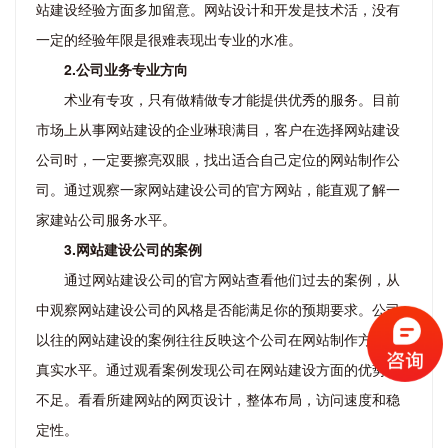
站建设经验方面多加留意。网站设计和开发是技术活，没有
一定的经验年限是很难表现出专业的水准。
2.公司业务专业方向
术业有专攻，只有做精做专才能提供优秀的服务。目前
市场上从事网站建设的企业琳琅满目，客户在选择网站建设
公司时，一定要擦亮双眼，找出适合自己定位的网站制作公
司。通过观察一家网站建设公司的官方网站，能直观了解一
家建站公司服务水平。
3.网站建设公司的案例
通过网站建设公司的官方网站查看他们过去的案例，从
中观察网站建设公司的风格是否能满足你的预期要求。公司
以往的网站建设的案例往往反映这个公司在网站制作方面的
真实水平。通过观看案例发现公司在网站建设方面的优势与
不足。看看所建网站的网页设计，整体布局，访问速度和稳
定性。