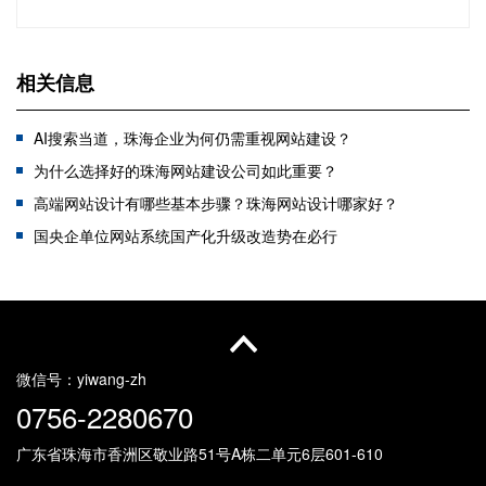
相关信息
AI搜索当道，珠海企业为何仍需重视网站建设？
为什么选择好的珠海网站建设公司如此重要？
高端网站设计有哪些基本步骤？珠海网站设计哪家好？
国央企单位网站系统国产化升级改造势在必行
珠海网站建设服务商有哪些（珠海网站设计公司）
珠海政企如何用国产化筑牢数字安全？
在珠海网站建设需要多少钱呢？
高端建站VS普通建站：打造独特品牌形象的关键选择
微信号：
yiwang-zh
0756-2280670
广东省珠海市香洲区敬业路51号
A栋二单元6层601-610