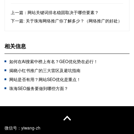
上一篇：​网站关键词排名稳固取决于哪些要素？
下一篇: 关于珠海网络推广你了解多少？（网络推广的好处）
相关信息
如何在AI搜索中榜上有名？GEO优化势在必行！
揭晓小红书推广的三大雷区及避坑指南
网站是否有用？网站SEO优化是重点！
珠海SEO服务要做到哪些方面？
珠海网络推广服务哪家专业？
适应AI搜索时代，珠海企业推广策略需调整优化
珠海八大行业推广攻略：找到适合的营销利器，让效果事半功倍！
SEO优化：网站营销获客的长期稳定引擎
微信号：
yiwang-zh