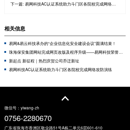
下一篇: 易网科技AC认证系统助力斗门区各院校完成网络攻防演练
相关信息
易网&易云科技承办的“企业信息化安全建设会议”圆满结束！
珠海保安集团网站完成网页改版及程序升级——易网科技荣誉出品
新起点 新征程｜热烈庆贺公司乔迁新址
易网科技AC认证系统助力斗门区各院校完成网络攻防演练
喜讯：易云科技荣获大华科技“认证核心工程商”授权
喜报：易云科技入围香洲区高企百强名单！
【喜讯】公司助力泰诺麦博网络安全建设整改项目
报道：组织本地企业负责人前往深圳考察交流信息安全建设范例！
微信号：
yiwang-zh
0756-2280670
广东省珠海市香洲区敬业路51号
A栋二单元6层601-610