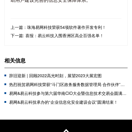
上一篇：珠海易网科技荣获54项软件著作开发专利！
下一篇: 喜报：易云科技入围香洲区高企百强名单！
相关信息
辞旧迎新 | 回顾2022高光时刻，展望2023大展宏图
热烈祝贺易网科技荣获“斗门区政务服务数据管理局 合作伙伴”表彰
易网&易云科技参与第六届华南CIO大会暨信息技术交易会圆满成功
易网&易云科技承办的“企业信息化安全建设会议”圆满结束！
2021感恩陪伴，2022未来可期！
【喜讯】公司助力泰诺麦博网络安全建设整改项目
报道：组织本地企业负责人前往深圳考察交流信息安全建设范例！