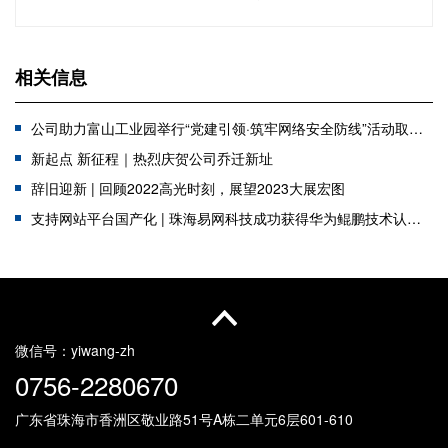
相关信息
公司助力富山工业园举行“党建引领·筑牢网络安全防线”活动取得圆满成功！
新起点 新征程｜热烈庆贺公司乔迁新址
辞旧迎新 | 回顾2022高光时刻，展望2023大展宏图
支持网站平台国产化 | 珠海易网科技成功获得华为鲲鹏技术认证书！
庆贺公司联合深信服共同举办“企业CIO论坛”圆满成功
热点推介 | 百度黄金展位、网站可信认证、SSL证书、商标注册
喜讯：易云科技荣获大华科技“认证核心工程商”授权
热烈祝贺易网科技荣获“斗门区政务服务数据管理局 合作伙伴”表彰
微信号：
yiwang-zh
0756-2280670
广东省珠海市香洲区敬业路51号
A栋二单元6层601-610