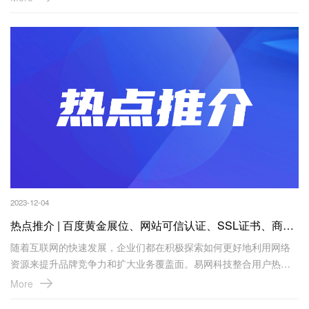
模型，接入DeepSeek深度思考，让用户轻松上手使用和创作，大大
地提升了工作效率和质量。
2023-12-04
热点推介 | 百度黄金展位、网站可信认证、SSL证书、商标注册
随着互联网的快速发展，企业们都在积极探索如何更好地利用网络
资源来提升品牌竞争力和扩大业务覆盖面。易网科技整合用户热点
需求，推出四项热点服务：百度黄金展位、网站可信认证/诚信认
More
证、SSL证书、商标注册。