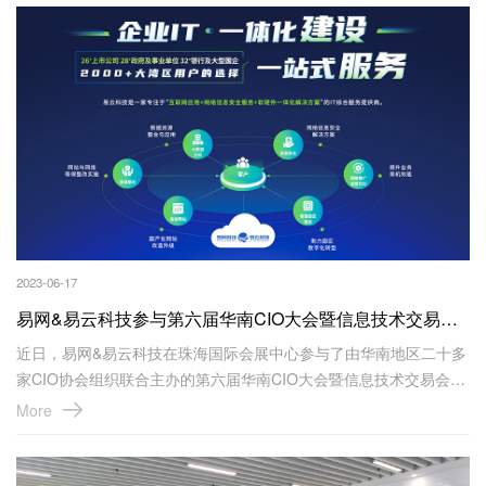
2023-06-17
易网&易云科技参与第六届华南CIO大会暨信息技术交易会圆满成功
近日，易网&易云科技在珠海国际会展中心参与了由华南地区二十多
家CIO协会组织联合主办的第六届华南CIO大会暨信息技术交易会。
在此展会上，易云科技展出了企业IT一体化建设、一站式服务的解
More
决方案，吸引了现场众多参会和观展嘉宾的咨询、交流和对接，获
得了众多客户的关注和认可。