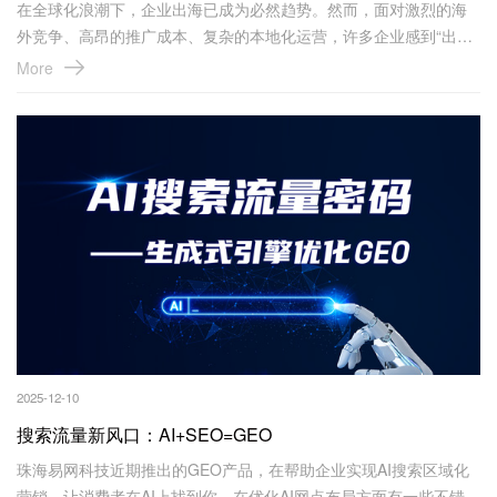
在全球化浪潮下，企业出海已成为必然趋势。然而，面对激烈的海
外竞争、高昂的推广成本、复杂的本地化运营，许多企业感到“出海
难，难于上青天”。
More
针对这些痛点，我们推出三大营销利器——从搜索引擎优化到AI智
能布局，从精准广告投放到海外社媒矩阵——为企业提供一站式海
外推广解决方案，真正实现 “流量变销量，品牌全球化”！
2025-12-10
搜索流量新风口：AI+SEO=GEO
珠海易网科技近期推出的GEO产品，在帮助企业实现AI搜索区域化
营销，让消费者在AI上找到你，在优化AI网点布局方面有一些不错的