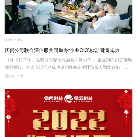
2022-11-25
庆贺公司联合深信服共同举办“企业CIO论坛”圆满成功
11月18日下午，在我司与深信服的共同努力下，“企业CIO论坛”活动
顺利举行。本次会议活动成功邀约多家企业IT负责人到场参加，在
现场每一位负责人都能与企业基础架构师、数据中心架构师、信息
More
安全专家面对面交流，共话企业数字化转型过程中的挑战、新形势
下的企业IT架构设计创新。