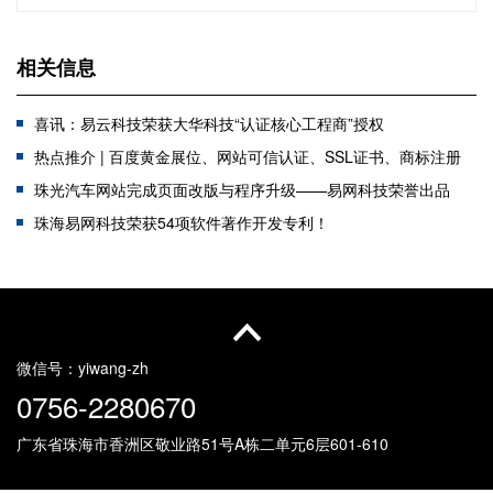
相关信息
喜讯：易云科技荣获大华科技“认证核心工程商”授权
热点推介 | 百度黄金展位、网站可信认证、SSL证书、商标注册
珠光汽车网站完成页面改版与程序升级——易网科技荣誉出品
珠海易网科技荣获54项软件著作开发专利！
新产品推荐：珠海AI一体机，一款懂DeepSeek的一体机
新起点 新征程｜热烈庆贺公司乔迁新址
珠海保安集团网站完成网页改版及程序升级——易网科技荣誉出品
易网&易云科技参与第六届华南CIO大会暨信息技术交易会圆满成功
微信号：
yiwang-zh
0756-2280670
广东省珠海市香洲区敬业路51号
A栋二单元6层601-610