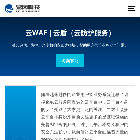
云WAF | 云盾（云防护服务）
融合评估、防护、监测和响应四大模块，帮助用户代管业务安全问题。
咨询客服
随着越来越多的企业用户将业务系统迁移至虚
拟化或云服务商提供的云平台中，云平台本身
的安全受到了大家更广泛的关注。而对于众多
云平台本身说来目前关注更多的是基础设施的
完善和业务的开展，对于云平台本身及租户的
安全关注较少，从而使得云平台面临着大量的
Web安全以及数据安全问题。