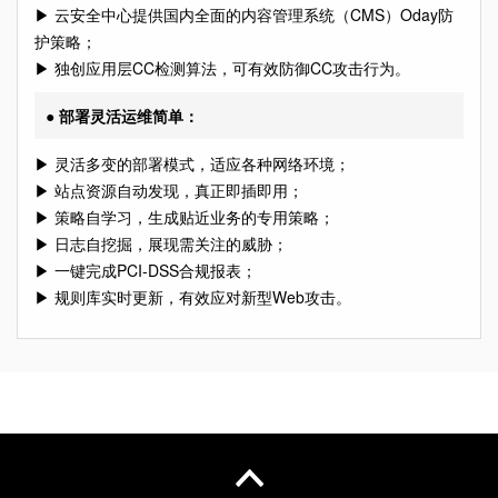
▶ 云安全中心提供国内全面的内容管理系统（CMS）Oday防
护策略；
▶ 独创应用层CC检测算法，可有效防御CC攻击行为。
● 部署灵活运维简单：
▶ 灵活多变的部署模式，适应各种网络环境；
▶ 站点资源自动发现，真正即插即用；
▶ 策略自学习，生成贴近业务的专用策略；
▶ 日志自挖掘，展现需关注的威胁；
▶ 一键完成PCI-DSS合规报表；
▶ 规则库实时更新，有效应对新型Web攻击。