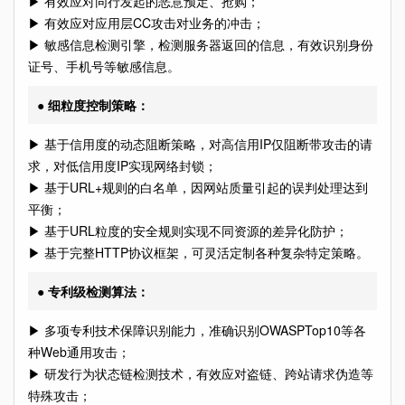
▶ 有效应对同行发起的恶意预定、抢购；
▶ 有效应对应用层CC攻击对业务的冲击；
▶ 敏感信息检测引擎，检测服务器返回的信息，有效识别身份
证号、手机号等敏感信息。
● 细粒度控制策略：
▶ 基于信用度的动态阻断策略，对高信用IP仅阻断带攻击的请
求，对低信用度IP实现网络封锁；
▶ 基于URL+规则的白名单，因网站质量引起的误判处理达到
平衡；
▶ 基于URL粒度的安全规则实现不同资源的差异化防护；
▶ 基于完整HTTP协议框架，可灵活定制各种复杂特定策略。
● 专利级检测算法：
▶ 多项专利技术保障识别能力，准确识别OWASPTop10等各
种Web通用攻击；
▶ 研发行为状态链检测技术，有效应对盗链、跨站请求伪造等
特殊攻击；