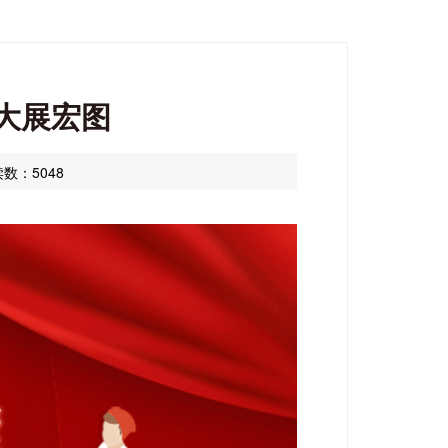
3大展宏图
数：5048