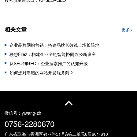
搜索流量新风口：AI+SEO=GEO
新
相关文章
更多>
企业品牌网站营销：搭建品牌长效线上增长阵地
联想Filez：构建企业全链智能协同办公新底座
从SEO到GEO：企业搜索推广的认知升级
如何选对靠谱的网站开发服务商？
一次开发，全网通用！企业自适应网站到底有多香？
珠海网站优化2026年怎么做？——从“流量争夺”到“信任资产”的实战指南
1次全面的安全监测，如何帮珠海企业避网站风险？
珠海建站公司有哪几类？如何辨别好的珠海建站公司？
微信号：
yiwang-zh
什么企业适合做珠海小程序开发？
0756-2280670
如何选择珠海微信小程序开发服务商？
广东省珠海市香洲区敬业路51号
A栋二单元6层601-610
如何打造与时俱进的企业官网