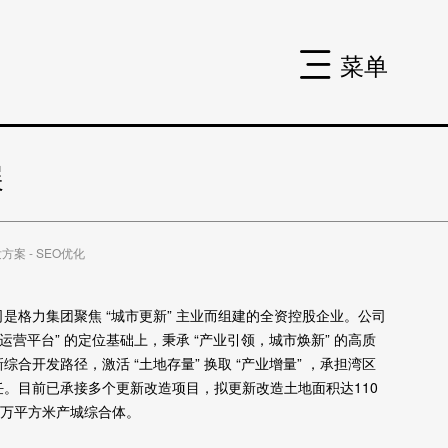
菜单
展
案 - SEO优化
是格力集团聚焦 “城市更新” 主业而组建的全资控股企业。公司
运营平台” 的定位基础上，秉承 “产业引领，城市焕新” 的高质
合开发路径，激活 “土地存量” 换取 “产业增量” ，承担湾区
。目前已承接多个更新改造项目，拟更新改造土地面积达110
0万平方米产城综合体。