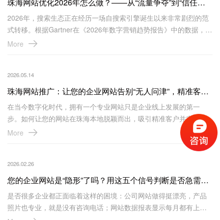
珠海网站优化2026年怎么做？——从“流量争夺”到“信任资产”的实战指南
2026年，搜索生态正在经历一场自搜索引擎诞生以来非常剧烈的范
式转移。根据Gartner在《2026年数字营销趋势报告》中的数据，全
球超过62%的搜索流量已从传统的“关键词检索”转向“生成式AI对
More
话”。对于珠海企业而言，这意味着网站优化的逻辑正在被彻底改写
——不再是单纯抢排名，而是让品牌被AI信任、被用户看见。
2026.05.14
珠海网站推广：让您的企业网站告别“无人问津”，精准客户主动找上门
在当今数字化时代，拥有一个专业网站只是企业线上发展的第一
步。如何让您的网站在珠海本地脱颖而出，吸引精准客户并实现业
务增长？这正是珠海网站推广服务的核心价值所在。
More
2026.02.26
您的企业网站是“隐形”了吗？用这五个信号判断是否急需做网站SEO优化
是否很多企业都正面临着这样的困境：公司网站做得挺漂亮，产品
照片也专业，就是没有咨询电话；网站数据报表显示每月都有上千
次访问，但转化率却不到0.5%；在百度搜索公司产品关键词，翻到