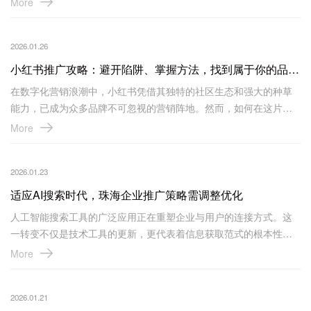
More
第五页仍找不到自己公司的网站。殊不知，这些企业网站可能已经
成为数字世界中的“隐形者”。
2026.01.26
小红书推广攻略：避开陷阱、掌握方法，找到属于你的品牌主场
在数字化营销浪潮中，小红书凭借其独特的社区生态和强大的种草
能力，已成为众多品牌不可忽视的营销阵地。然而，如何在这片红
海中脱颖而出，却是一门需要精心钻研的学问。珠海网络推广公司
More
易网科技将为您系统解析小红书推广的注意事项、操作方法和适合
的企业类型。
2026.01.23
适应AI搜索时代，珠海企业推广策略需调整优化
人工智能搜索工具的广泛应用正在重塑企业与用户的连接方式。这
一转变不仅是技术工具的更新，更代表着信息获取范式的根本性变
革。当用户习惯于向AI提出自然语言问题并期待直接获得整合答案
More
时，传统推广策略的边际效应正逐渐减弱，企业推广逻辑需要进行
系统性重构。
2026.01.21