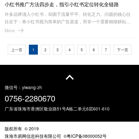
小红书推广方法四步走，指引小红书定位转化全链路
许多品牌涌入小红书，却困于流量平平、转化乏力。问题的核心往
往在于：将小红书视为简单的广告渠道，而非一个需要精细耕耘
的“信任社区”。成功的推广并非偶然，而是一套可复制、可执行的系
More
统性工程。以下这套四步方法论，将指引你科学地打通小红书从定
位到转化的全链路。
上一页
1
2
3
4
5
6
7
下一页
微信号：
yiwang-zh
0756-2280670
广东省珠海市香洲区敬业路51号
A栋二单元6层601-610
版权所有 © 2019
珠海市易网信息科技有限公司
©粤ICP备08000052号