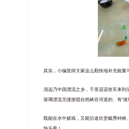
其实，小编觉得大家这么勤快地补充能量
清远乃中国漂流之乡，千里迢迢坐车来到
玻璃漂流无缝接驳自然峡谷河道的、有“玻璃
既能在水中嬉戏，又能沿途欣赏毓秀钟林
快乐着！