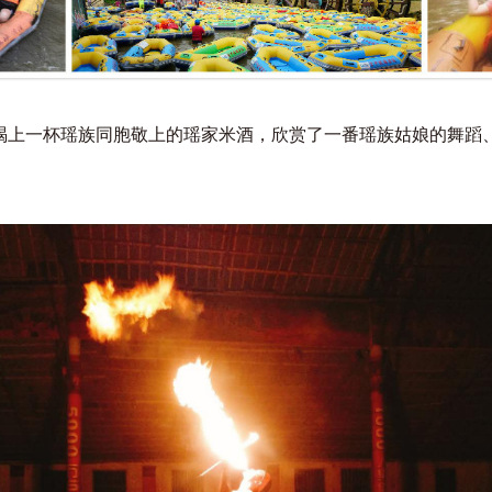
喝上一杯瑶族同胞敬上的瑶家米酒，欣赏了一番瑶族姑娘的舞蹈
。