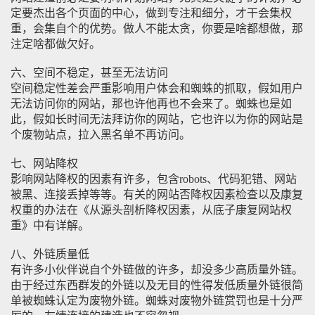
定要杰出各个页面的中心，做到专注和细分，才干会集权
重，会集自个的优势。做人不能太贪，你要是啥都想做，那
注定啥都做欠好。
六、空间不稳定，甚至无法访问
空间稳定性差会严重影响用户体会和蜘蛛的抓取，假如用户
无法访问你的网站，那也许他再也不会来了。蜘蛛也是如
此，假如长时间无法拜访你的网站，它也许以为你的网站是
个废物站点，拉入黑名单不再访问。
七、网站降权
影响网站降权的因素有许多，包含robots、代码犯错、网站
被黑、连接丢掉等等。有关的网站否降权因素检查以及康复
权重的办法在《从源头剖析降权因素，从底子康复网站权
重》中有详解。
八、外链质量低
有许多小伙伴说自个外链做的许多，却没多少高质量外链。
由于经过东西群发的外链以及无目的性得发低质量外链很简
单被蜘蛛认定为废物外链。蜘蛛对废物外链赏罚也是十分严