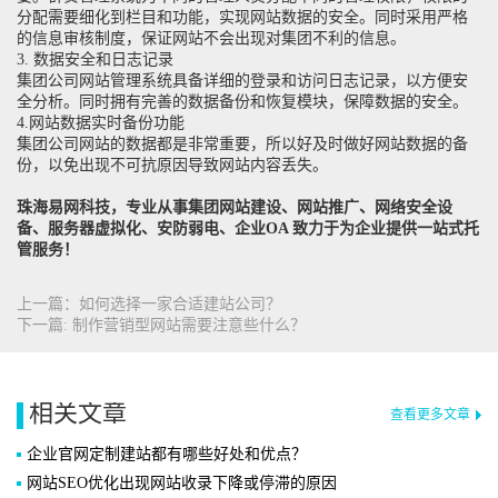
分配需要细化到栏目和功能，实现网站数据的安全。同时采用严格
的信息审核制度，保证网站不会出现对集团不利的信息。
3. 数据安全和日志记录
集团公司网站管理系统具备详细的登录和访问日志记录，以方便安
全分析。同时拥有完善的数据备份和恢复模块，保障数据的安全。
4.网站数据实时备份功能
集团公司网站的数据都是非常重要，所以好及时做好网站数据的备
份，以免出现不可抗原因导致网站内容丢失。
珠海易网科技，专业从事集团网站建设、网站推广、网络安全设
备、服务器虚拟化、安防弱电、企业OA 致力于为企业提供一站式托
管服务！
上一篇：如何选择一家合适建站公司？
下一篇: 制作营销型网站需要注意些什么？
相关文章
查看更多文章
企业官网定制建站都有哪些好处和优点？
网站SEO优化出现网站收录下降或停滞的原因