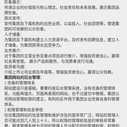
形象展示：
传递企业的价值观与核心理念，社会责任和未来发展。展示集团品
牌形象。
舆论宣传：
宣传集团及下属机构的出色业绩、公益投入、社会回馈等，塑造集
团的可信赖的公众形象。
人才储备：
为集团及下属机构建立人力资源平台，及时发布招聘信息，建立人
才储备，为集团获得长远竞争力。
业务推介：
对于集团的主营业务及重点项目进行推介，增强投资者信心，赢得
社会美誉度。 展示产品和服务，与消费者进行沟通。
投资者沟通：
介绍上市公司业绩及年报等，增强投资者信心，赢得公众信赖。
集团网站的后台管理：
1.完善的管理体系
网站建设只是基础，重要的是后台管理系统，没有完善的管理体
系，功能再强大，页面再美观的网站，也不过是空中楼阁，集团公
司网站管理权限的建立，有利的反作用于集团企业完善自身的管理
体系。
2.权限管理和信息审核
往往集团网站的信息管理和维护涉及的面非常广泛，网站的管理人
员可能达到几人到上十人，所以权限的管理和信息的审核非常重
要。群贤管理系统为不同的管理人员分配不同的管理权限，权限的