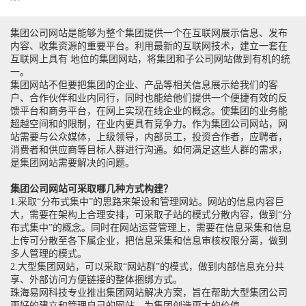
集团公司网站是能够为整个集团提供一个在互联网展示信息、发布
内容、收集资源的重要平台。利用最新的互联网技术，建立一套在
互联网上具有 地位的集团网站，将集团和子公司网站做到有机的统
一。
集团网站不但要把集团的企业、产品等相关信息展示给我们的客
户、合作伙伴和业内同行，同时也能给他们提供一个便捷有效的反
馈平台和商务平台，在网上实现在线企业的概念。使集团的业务能
超越空间和的限制，在业内更具有竞争力。作为集团公司网站，网
站需要与公众媒体，上级领导，内部员工，投资合作者，应聘者，
消费者和供应商等目标人群进行沟通。如何满足这些人群的需求，
是集团网站需要解决的问题。
集团公司网站可采取哪几种方式构建？
1.采取“分布式集中”的思路来架设和管理网站。网站的信息内容巨
大，需要在架构上合理安排，可采取子站的模式分散内容，做到“分
布式集中”的概念。同时在网站运营管理上，需要在信息采集和信息
上传可分散至各下属企业，把信息采集和信息审核权限分离，做到
多人管理的模式。
2.大型集团网站，可以采取“网站群”的模式，做到内部信息充分共
享、外部访问方便链接的整体捆绑方式。
珠海易网科技专业推出集团网站解决方案，旨在帮助大型集团公司
更好的建立和管理自己的网站，为集团创造更大的价值。