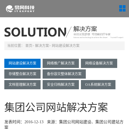
当前位置：
首页
> 解决方案
> 网站建设解决方案
网站建设解决方案
网络推广解决方案
网络设备解决方案
存储整合解决方案
备份容灾整体解决方案
文档管理解决方案
安全归档解决方案
OA系统解决方案
集团公司网站解决方案
发表时间：2016-12-13 来源：集团公司网站建设、集团公司建站方
案