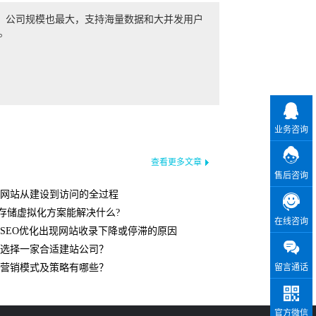
最早，公司规模也最大，支持海量数据和大并发用户
。
业务咨询
业务咨询
查看更多文章
售后咨询
售后咨询
网站从建设到访问的全过程
存储虚拟化方案能解决什么?
在线咨询
在线咨询
SEO优化出现网站收录下降或停滞的原因
选择一家合适建站公司？
留言通话
留言通话
营销模式及策略有哪些？
官方微信
官方微信